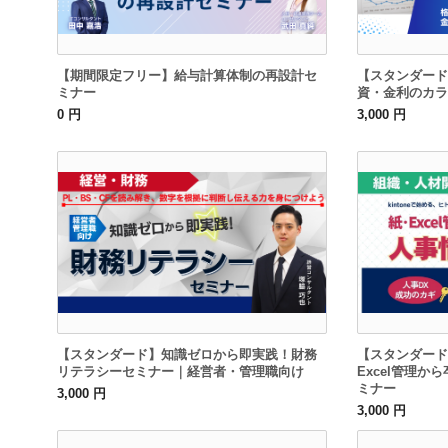
【期間限定フリー】給与計算体制の再設計セ
【スタンダード
ミナー
資・金利のカラ
0 円
3,000 円
【スタンダード】知識ゼロから即実践！財務
【スタンダード
リテラシーセミナー｜経営者・管理職向け
Excel管理
ミナー
3,000 円
3,000 円