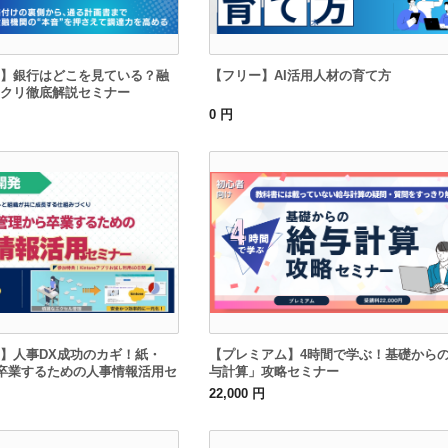
】銀行はどこを見ている？融
【フリー】AI活用人材の育て方
クリ徹底解説セミナー
0 円
】人事DX成功のカギ！紙・
【プレミアム】4時間で学ぶ！基礎から
から卒業するための人事情報活用セ
与計算」攻略セミナー
22,000 円