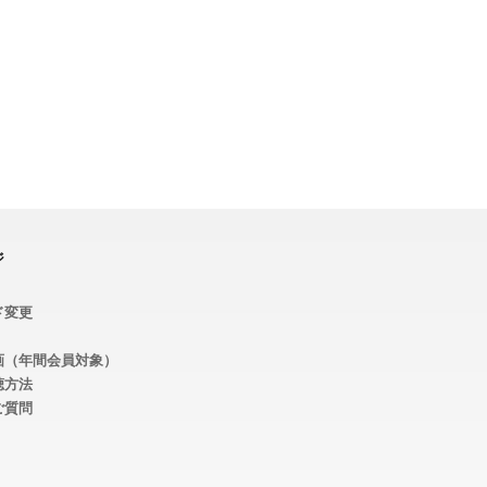
ジ
ド変更
画（年間会員対象）
聴方法
ご質問