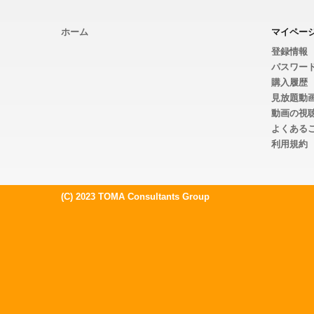
ホーム
マイペー
登録情報
パスワー
購入履歴
見放題動
動画の視
よくある
利用規約
(C) 2023 TOMA Consultants Group