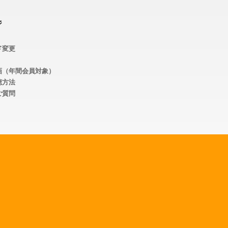
ジ
ド変更
画（年間会員対象）
聴方法
ご質問